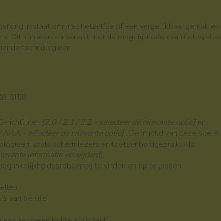
perking in staat om met hetzelfde of een vergelijkbaar gemak en
kers. Dit kan worden bereikt met de mogelijkheden van het syste
unende technologieën.
e site
richtlijnen
[2.0 / 2.1 / 2.2 - selecteer de relevante optie]
en
/ AAA - selecteer de relevante optie]
. De inhoud van deze site is
logieën, zoals schermlezers en toetsenbordgebruik. Als
elevante informatie verwijderd]:
oegankelijkheidsproblemen te vinden en op te lossen
ellen
's van de site
aan het vereiste kleurcontrast