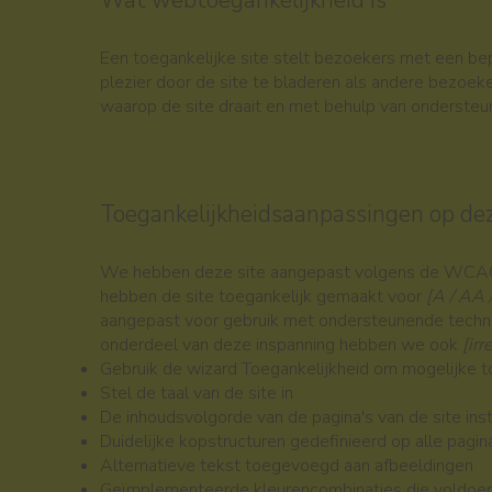
Wat webtoegankelijkheid is
Een toegankelijke site stelt bezoekers met een be
plezier door de site te bladeren als andere bezoe
waarop de site draait en met behulp van onderste
Toegankelijkheidsaanpassingen op dez
We hebben deze site aangepast volgens de WCAG-
hebben de site toegankelijk gemaakt voor
[A / AA 
aangepast voor gebruik met ondersteunende techno
onderdeel van deze inspanning hebben we ook
[irr
Gebruik de wizard Toegankelijkheid om mogelijke t
Stel de taal van de site in
De inhoudsvolgorde van de pagina's van de site inst
Duidelijke kopstructuren gedefinieerd op alle pagina
Alternatieve tekst toegevoegd aan afbeeldingen
Geïmplementeerde kleurencombinaties die voldoen 