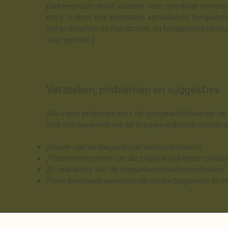
parkeerplaats en/of stations voor openbaar vervoer) 
enz.). U dient ook eventuele aanvullende toegankeli
gehandicapten en hun locatie, en toegankelijkheidsacc
voor gebruik.]
Verzoeken, problemen en suggesties
Als u een probleem met de toegankelijkheid op de s
met ons opnemen via de toegankelijkheidscoördinat
[Naam van de toegankelijkheidscoördinator]
[Telefoonnummer van de toegankelijkheidscoördin
[E-mailadres van de toegankelijkheidscoördinator]
[Voer eventuele aanvullende contactgegevens in in