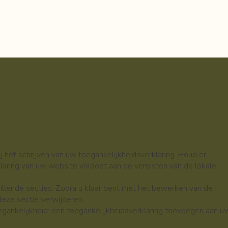
 het schrijven van uw toegankelijkheidsverklaring. Houd er
laring van uw website voldoet aan de vereisten van de lokale
illende secties. Zodra u klaar bent met het bewerken van de
deze sectie verwijderen.
egankelijkheid: een toegankelijkheidsverklaring toevoegen aan u