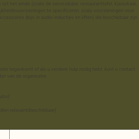
tot het einde (zoals de servicebalie, restauranttafel, klaslokaal,
jkheidsvoorzieningen te specificeren, zoals voorzieningen voor
essoires (bijv. in audio-inducties en liften) die beschikbaar zijn
ite tegenkomt of als u verdere hulp nodig hebt, kunt u contact
or van de organisatie:
ator]
dien relevant/beschikbaar]