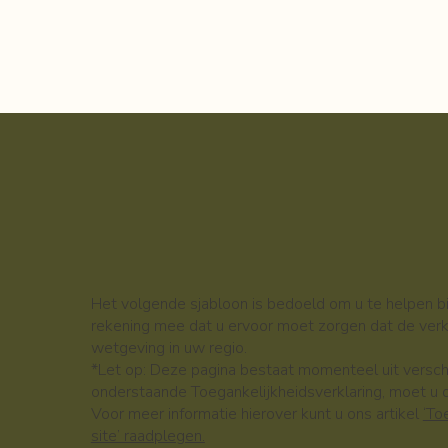
Het volgende sjabloon is bedoeld om u te helpen bij
rekening mee dat u ervoor moet zorgen dat de verk
wetgeving in uw regio.
*Let op: Deze pagina bestaat momenteel uit versch
onderstaande Toegankelijkheidsverklaring, moet u 
Voor meer informatie hierover kunt u ons artikel
‘To
site’ raadplegen.